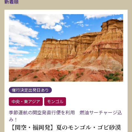
新着順
催行決定出発日あり
中央・東アジア
モンゴル
季節運航の関空発直行便を利用 燃油サーチャージ込
み！
【関空・福岡発】夏のモンゴル・ゴビ砂漠