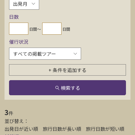
お問い合わせ
日数
資料請求
日間〜
日間
催行状況
電話にてお問い合わせ
+ 条件を追加する
検索
検索する
3
件
並び替え：
出発日が近い順
旅行日数が長い順
旅行日数が短い順