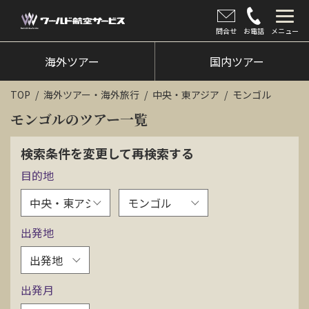
問合せ
お電話
メニュー
海外ツアー
海外ツアー
国内ツアー
国内ツアー
TOP
海外ツアー・海外旅行
中央・東アジア
モンゴル
クルーズツアー
モンゴルのツアー一覧
ツアー催行状況
検索条件を変更して再検索する
目的地
旅のひろば
イベント
出発地
新着情報
会社情報
出発月