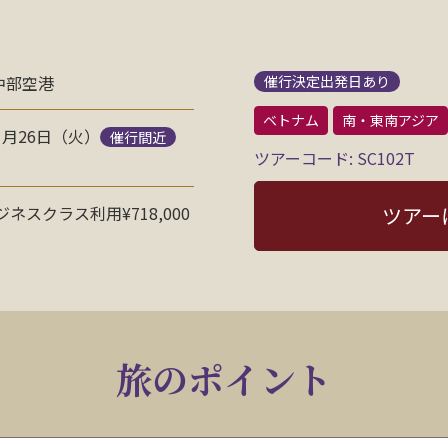
中部空港
催行決定出発日あり
ベトナム
南・東南アジア
 1月26日（火）
催行間近
ツアーコード: SC102T
ネスクラス利用¥718,000
ツアー
旅のポイント