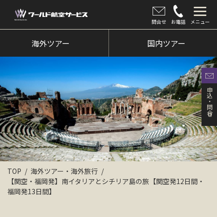
問合せ
お電話
メニュー
海外ツアー
海外ツアー
国内ツアー
国内ツアー
クルーズツアー
申込・問合せ
ツアー催行状況
旅のひろば
イベント
新着情報
TOP
海外ツアー・海外旅行
【関空・福岡発】南イタリアとシチリア島の旅【関空発12日間・
会社情報
福岡発13日間】