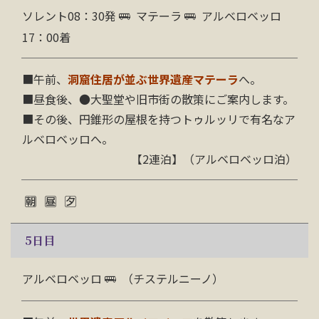
ソレント08：30発
マテーラ
アルベロベッロ
17：00着
■午前、
洞窟住居が並ぶ世界遺産マテーラ
へ。
■昼食後、
●大聖堂や旧市街の散策
にご案内します。
■その後、
円錐形の屋根を持つトゥルッリで有名なア
ルベロベッロ
へ。
【2連泊】（アルベロベッロ
泊
）
5
日目
アルベロベッロ
（チステルニーノ）