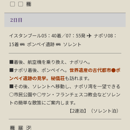
2
日目
イスタンブール05：40着／07：55発
ナポリ08：
15着
ポンペイ遺跡
ソレント
■
着後、航空機を乗り換え、ナポリへ。
■ナポリ着後、ポンペイへ。
世界遺産の
古代都市
●
ポ
ンペイ遺跡の見学。秘儀荘
も訪れます。
■その後、ソレントへ移動し、ナポリ湾を一望できる
○市民公園や○サン・フランチェスコ教会などソレン
トの簡単な散策にご案内します。
【2連泊】（ソレント
泊
）