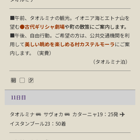
■午前、タオルミナの観光。イオニア海とエトナ山を
望む
●
古代ギリシャ劇場
や町の散策にご案内します
。
■午後、自由行動。ご希望の方は、公共交通機関を利
用して
美しい眺めを楽しめる村カステルモーラ
にご案
内します。（実費）
（タオルミナ泊）
11
日目
タオルミナ
サヴォカ
カターニャ19：25発
イスタンブール23：50着