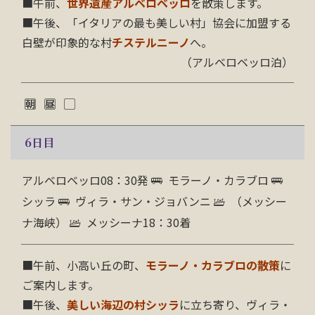
■午前、
世界遺産
アルベロベッロ
を散策します。
■午後、「イタリアの最も美しい村」協会に加盟する
白壁が印象的な村
チステルニーノ
へ。
（アルベロベッロ泊）
6
日目
アルベロベッロ08：30発
モラーノ・カラブロ
シッラ
ヴィラ・サン・ジョバンニ
（メッシー
ナ海峡）
メッシーナ18：30着
■午前、小高い丘の町、
モラーノ・カラブロの散策
に
ご案内します。
■午後、
美しい海辺の村シッラ
に立ち寄り、ヴィラ・