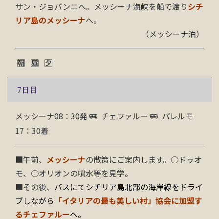
サン・ジョバンニへ。メッシーナ海峡を船で渡り
シチ
リア島のメッシーナ
へ。
（メッシーナ泊）
7
日目
メッシーナ08：30発
チェファルー
パレルモ
17：30着
■午前、
メッシーナ
の散策にご案内します
。○ドゥオ
モ、○オリオンの噴水等
を見学。
■その後、
バスにてシチリア島北部の海岸線をドライ
ブしながら
「イタリアの最も美しい村」協会に加盟す
るチェファルー
へ。