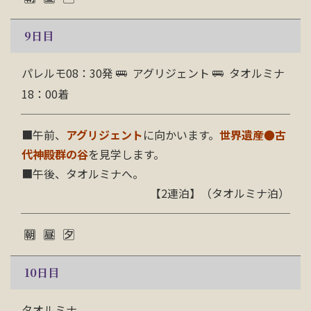
9
日目
パレルモ08：30発
アグリジェント
タオルミナ
18：00着
■午前、
アグリジェント
に向かいます。
世界遺産●古
代神殿群の谷
を見学します。
■午後、タオルミナへ。
【2連泊】（タオルミナ泊）
10
日目
タオルミナ