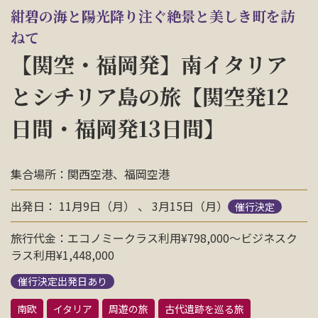
お問い合わせ
紺碧の海と陽光降り注ぐ絶景と美しき町を訪
ねて
【関空・福岡発】南イタリア
資料請求
とシチリア島の旅【関空発12
電話にてお問い合わせ
日間・福岡発13日間】
集合場所：関西空港、福岡空港
検索
出発日： 11月9日（月） 、 3月15日（月）
催行決定
旅行代金：エコノミークラス利用¥798,000〜ビジネスク
ラス利用¥1,448,000
催行決定出発日あり
南欧
イタリア
周遊の旅
古代遺跡を巡る旅