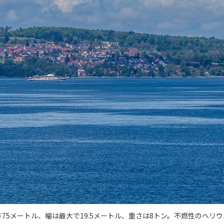
75メートル、幅は最大で19.5メートル、重さは8トン。不燃性のヘリ