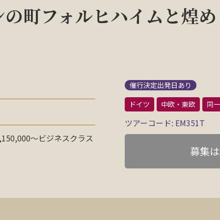
ンの町フォルヒハイムと煌め
催行決定出発日あり
ドイツ
中欧・東欧
同一
ツアーコード: EM351T
50,000〜ビジネスクラス
募集は