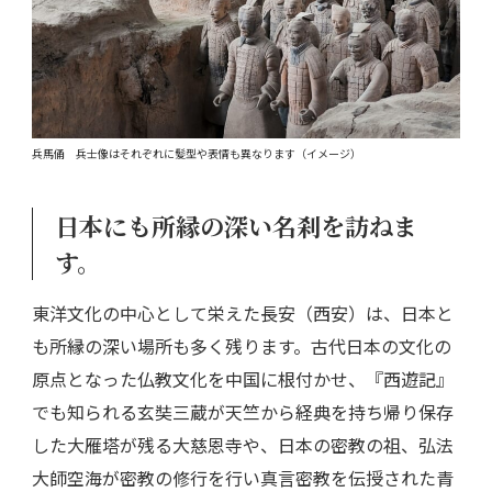
兵馬俑 兵士像はそれぞれに髪型や表情も異なります（イメージ）
日本にも所縁の深い名刹を訪ねま
す。
東洋文化の中心として栄えた長安（西安）は、日本と
も所縁の深い場所も多く残ります。古代日本の文化の
原点となった仏教文化を中国に根付かせ、『西遊記』
でも知られる玄奘三蔵が天竺から経典を持ち帰り保存
した大雁塔が残る大慈恩寺や、日本の密教の祖、弘法
大師空海が密教の修行を行い真言密教を伝授された青