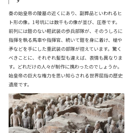
秦の始皇帝の陵墓の近くにあり、副葬品といわれるヒ
ト形の像。1号坑には数千もの像が並び、圧巻です。
前列には鎧のない軽武装の歩兵部隊が、そのうしろに
指揮を執る馬車や指揮官、続いて鎧を身に着け、槍や
矛などを手にした重武装の部隊が控えています。驚く
べきことに、それぞれ髪型も違えば、表情も異なりま
す。どれだけの人々が制作に携わったのでしょうか。
始皇帝の巨大な権力を思い知らされる世界屈指の歴史
遺産です。