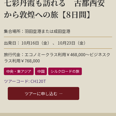
七彩丹霞も訪れる 古都西安
お問い合わせ
から敦煌への旅【8日間】
資料請求
集合場所：羽田空港または成田空港
電話にてお問い合わせ
出発日： 10月16日（金） 、 10月23日（金）
旅行代金：エコノミークラス利用￥468,000～ビジネスク
ラス利用￥768,000
検索
中央・東アジア
中国
シルクロードの旅
ツアーコード: CH120T
ツアーに申し込む