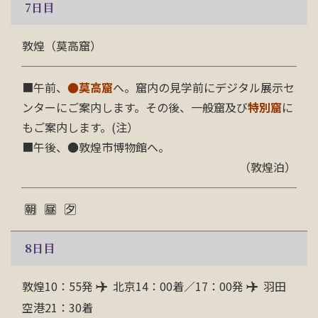
7
日目
敦煌（莫高窟）
■午前、
●
莫高窟
へ。窟内の見学前にデジタル展示セ
ンターにご案内します。その後、一般窟及び
特別窟
に
もご案内します。(注）
■午後、●敦煌市博物館へ。
（敦煌泊）
8
日目
敦煌10：55発
北京14：00着／17：00発
羽田
空港21：30着