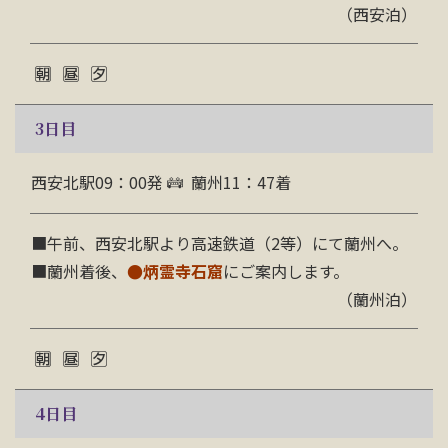
（西安泊）
3
日目
西安北駅09：00発
蘭州11：47着
■午前、西安北駅より高速鉄道（2等）にて蘭州へ。
■蘭州着後、
●
炳霊寺石窟
にご案内します。
（蘭州泊）
4
日目