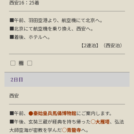
西安16：25着
■午前、羽田空港より、航空機にて北京へ。
■北京にて航空機を乗り換え、西安へ。
■着後、ホテルへ。
【2連泊】（西安泊）
2
日目
西安
■午前、
●秦始皇
兵馬俑博物館
にご案内します。
■午後、玄奘三蔵が経典を持ち帰った
○大雁塔
、弘法
大師空海が密教を学んだ
○青龍寺
へ。