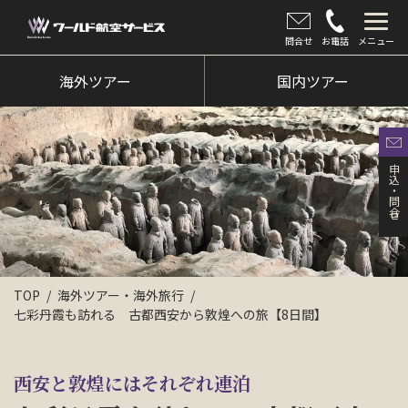
問合せ
お電話
メニュー
海外ツアー
海外ツアー
国内ツアー
国内ツアー
クルーズツアー
申込・問合せ
ツアー催行状況
旅のひろば
イベント
TOP
海外ツアー・海外旅行
七彩丹霞も訪れる 古都西安から敦煌への旅【8日間】
新着情報
会社情報
西安と敦煌にはそれぞれ連泊