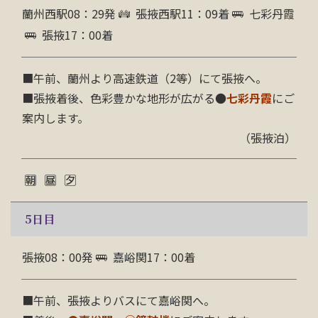
蘭州西駅08：29発
張掖西駅11：09着
七彩丹霞
張掖17：00着
■午前、蘭州より高速鉄道（2等）にて張掖へ。
■張掖着後、色彩豊かな地形が広がる●
七彩丹霞
にご
案内します。
（張掖泊）
5
日目
張掖08：00発
嘉峪関17：00着
■午前、張掖よりバスにて嘉峪関へ。