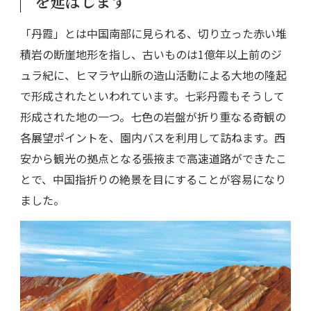
を延ばします
「丹霞」とは中国南部に見られる、切り立った赤い堆
積岩の断崖地形を指し、古いものは1億年以上前のジ
ュラ紀に、ヒマラヤ山脈の造山活動による大地の隆起
で形成されたといわれています。七彩丹霞もそうして
形成された地の一つ。七色の岩盤が折り重なる奇観の
各展望ポイントを、園内バスを利用して訪ねます。西
安から観光の拠点となる張掖まで高速道路ができたこ
とで、中国指折りの絶景を目にすることが容易になり
ました。