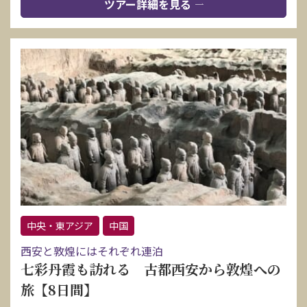
ツアー詳細を見る
中央・東アジア
中国
西安と敦煌にはそれぞれ連泊
七彩丹霞も訪れる 古都西安から敦煌への
旅【8日間】