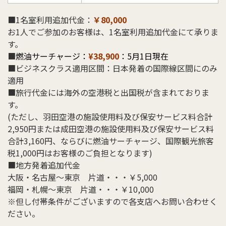
■1名室利用追加代金：
￥80,000
お1人でご参加のお客様は、1名室利用追加代金にて承りま
す。
■
燃油サーチャージ：
¥38,900
：5月1日現在
■ビジネスクラス適用区間：日本発着の国際線区間にのみ
適用
■旅行代金には海外の空港税と出国税が含まれておりま
す。
(ただし、羽田空港の施設使用料及び保安サービス料合計
2,950円または成田空港の施設使用料及び保安サービス料
合計
3,
160
円、ならびに燃油サーチャージ、国際観光旅客
税1,000円はお客様のご負担となります)
■地方発着追加代金
大阪・名古屋〜東京 片道・・・￥5,000
福岡・札幌〜東京 片道・・・￥10,000
※但し付帯条件がございますので各支店へお問い合わせく
ださい。