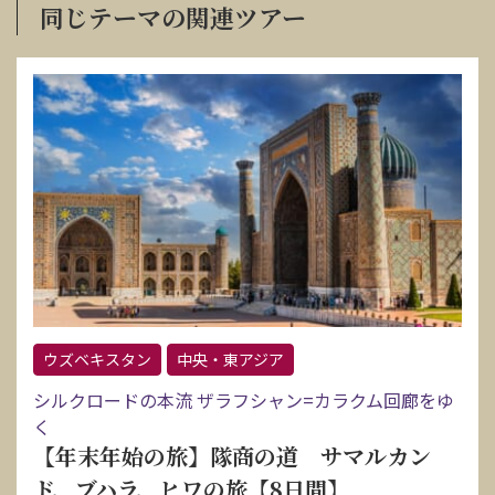
同じテーマの関連ツアー
ウズベキスタン
中央・東アジア
シルクロードの本流 ザラフシャン=カラクム回廊をゆ
く
【年末年始の旅】隊商の道 サマルカン
ド、ブハラ、ヒワの旅【8日間】