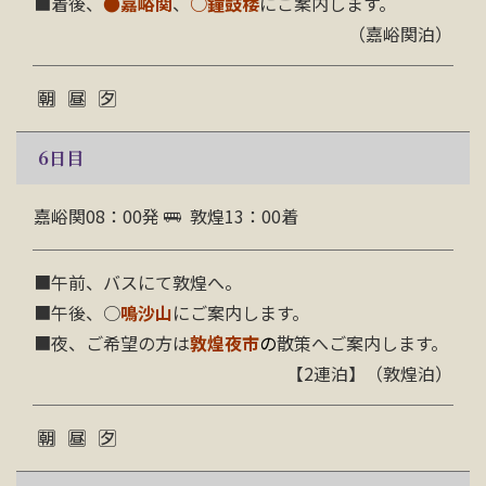
■着後、
●
嘉峪関
、
○
鐘鼓楼
にご案内します。
（嘉峪関泊）
6
日目
嘉峪関08：00発
敦煌13：00着
■午前、バスにて敦煌へ。
■午後、○
鳴沙山
にご案内します。
■夜、ご希望の方は
敦煌夜市
の
散策へご案内します。
【2連泊】（敦煌泊）