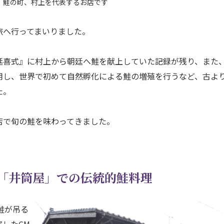
。鮭の町、村上を代表するお店です
旅へ行ってまいりました。
延喜式』に村上から朝廷へ鮭を献上していた記録が残り、また
用し、世界で初めて自然孵化による鮭の増殖を行うなど、古よ
た。
店で旬の鮭を味わってきました。
店「井筒屋」での伝統的鮭料理
鮭が吊る
したCM