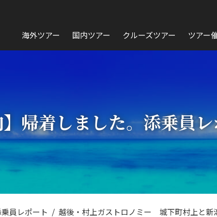
海外ツアー
国内ツアー
クルーズツアー
ツアー
内】帰着しました。添乗員レ
添乗員レポート
越後・村上ガストロノミー 城下町村上と