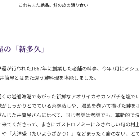
これもまた絶品。鮭の皮の踊り食い
星の「新多久」
還が行われた1867年に創業した老舗の料亭、今年7月にミシ
、井筒屋とはまた違う鮭料理を堪能しました。
近くの岩船漁港であがった新鮮なアオリイカやカンパチを塩で
味がしっかりとでている茶碗蒸しや、湯葉を巻いて揚げた鮭を
重んじた井筒屋さんに比べて、同じ老舗は老舗でも、革新的で
に来てくださって、まさにガストロノミーにふさわしい旬の村
」や「大洋盛（たいようざかり）」などまったく癖のない、と