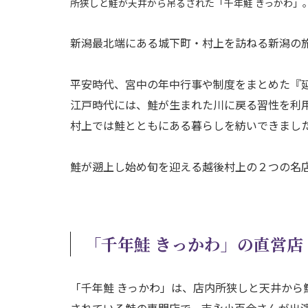
所狭しと鮭が天井から吊るされた「千年鮭 きっかわ」
新潟最北端にある城下町・村上を訪ねる新潟の
平安時代、宮中の年中行事や制度をまとめた『
江戸時代には、鮭が生まれた川に戻る習性を利
村上では鮭とともにある暮らしを紡いできまし
鮭が遡上し始め旬を迎える越後村上の２つの名
「千年鮭 きっかわ」の直営
「千年鮭 きっかわ」は、店内所狭しと天井から
されている鮭の専門店で、吉永小百合さんが出演