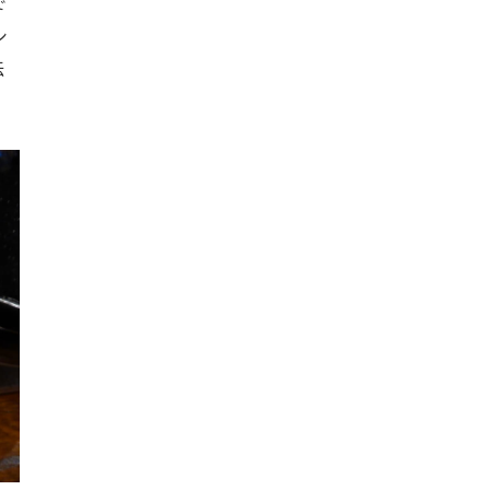
で
シ
伝