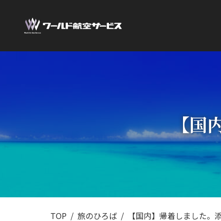
【国
TOP
旅のひろば
【国内】帰着しました。