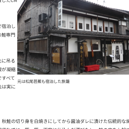
で宿泊し
の鮭専門
先に吊る
酸が凝縮
ですべて
元は松尾芭蕉も宿泊した旅籠
法は実に
、秋鮭の切り身を白焼きにしてから醤油ダレに漬けた伝統的な