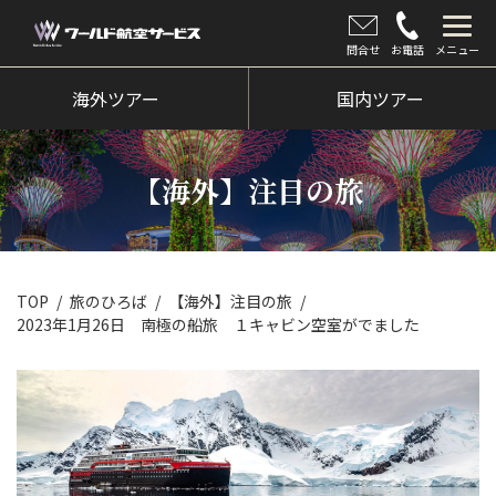
問合せ
お電話
メニュー
海外ツアー
海外ツアー
国内ツアー
国内ツアー
【海外】注目の旅
クルーズツアー
ツアー催行状況
旅のひろば
TOP
旅のひろば
【海外】注目の旅
2023年1月26日 南極の船旅 １キャビン空室がでました
イベント
新着情報
会社情報