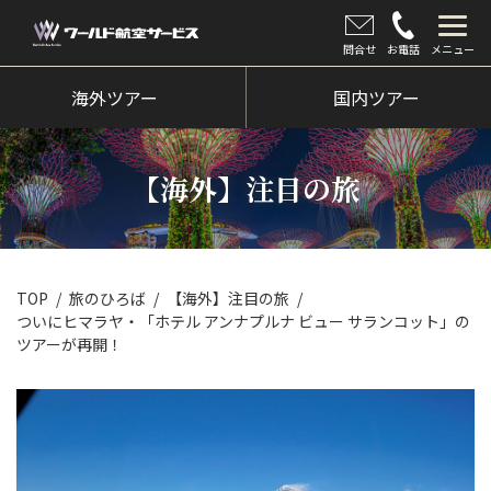
問合せ
お電話
メニュー
海外ツアー
海外ツアー
国内ツアー
国内ツアー
【海外】注目の旅
クルーズツアー
ツアー催行状況
旅のひろば
TOP
旅のひろば
【海外】注目の旅
ついにヒマラヤ・「ホテル アンナプルナ ビュー サランコット」の
イベント
ツアーが再開！
新着情報
会社情報