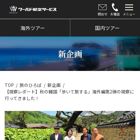
問合せ
お電話
メニュー
海外ツアー
海外ツアー
国内ツアー
国内ツアー
新企画
クルーズツアー
ツアー催行状況
旅のひろば
TOP
旅のひろば
新企画
【視察レポート】秋の韓国「歩いて旅する」海外編第2弾の視察に
イベント
行ってきました！
新着情報
会社情報