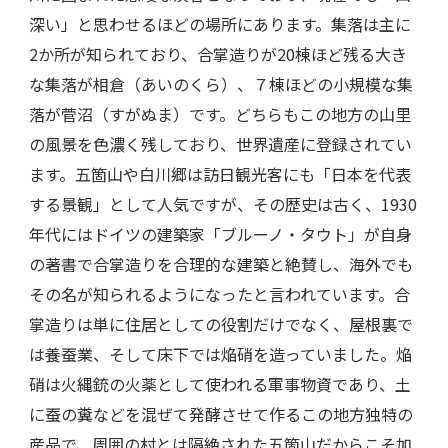
深い」と思わせるほどの場所にあります。集落は主に
2か所が知られており、合掌造りが20棟ほど残る大き
な集落が相倉（あいのくら）、７棟ほどの小規模な集
落が菅沼（すがぬま）です。どちらもこの地方の山里
の風景を色濃く残しており、世界遺産に登録されてい
ます。五箇山や白川郷は訪日観光客にも「日本を代表
する景観」として人気ですが、その歴史は古く、1930
年代にはドイツの建築家「ブルーノ・タウト」が自身
の著書で合掌造りを合理的な建築と絶賛し、海外でも
その名が知られるようになったと言われています。合
掌造りは単に住居としての役割だけでなく、屋根裏で
は養蚕業、そして床下では焔硝を造っていました。焔
硝は火縄銃の火薬として使われる軍事物資であり、土
に蚕の糞などを混ぜて発酵させて作るこの地方独特の
産品で、周囲の村とは隔絶された五箇山だからこそ加