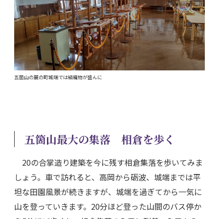
五箇山の麓の町城端では絹織物が盛んに
五箇山最大の集落 相倉を歩く
20の合掌造り建築を今に残す相倉集落を歩いてみま
しょう。車で訪れると、高岡から砺波、城端までは平
坦な田園風景が続きますが、城端を過ぎてから一気に
山を登っていきます。20分ほど登った山間のバス停か