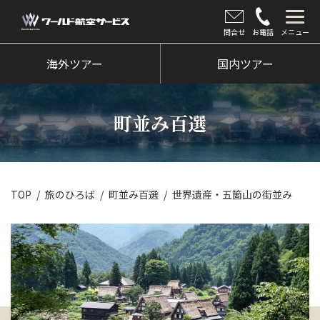
問合せ
お電話
メニュー
海外ツアー
海外ツアー
国内ツアー
国内ツアー
町並み百選
クルーズツアー
ツアー催行状況
旅のひろば
TOP
旅のひろば
町並み百選
世界遺産・五箇山の街並み
イベント
新着情報
会社情報