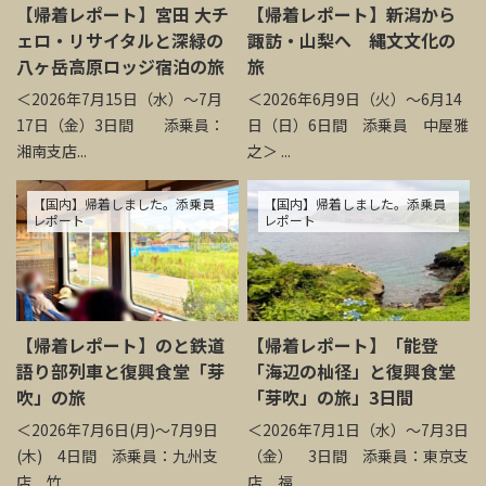
【帰着レポート】宮田 大チ
【帰着レポート】新潟から
ェロ・リサイタルと深緑の
諏訪・山梨へ 縄文文化の
八ヶ岳高原ロッジ宿泊の旅
旅
＜2026年7月15日（水）～7月
＜2026年6月9日（火）～6月14
17日（金）3日間 添乗員：
日（日）6日間 添乗員 中屋雅
湘南支店...
之＞ ...
【国内】帰着しました。添乗員
【国内】帰着しました。添乗員
レポート
レポート
【帰着レポート】のと鉄道
【帰着レポート】「能登
語り部列車と復興食堂「芽
「海辺の杣径」と復興食堂
吹」の旅
「芽吹」の旅」3日間
＜2026年7月6日(月)～7月9日
＜2026年7月1日（水）～7月3日
(木) 4日間 添乗員：九州支
（金） 3日間 添乗員：東京支
店 竹...
店 福...