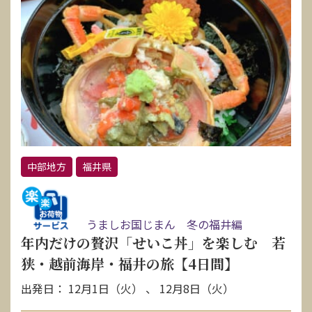
中部地方
福井県
うましお国じまん 冬の福井編
年内だけの贅沢「せいこ丼」を楽しむ 若
狭・越前海岸・福井の旅【4日間】
出発日： 12月1日（火） 、 12月8日（火）