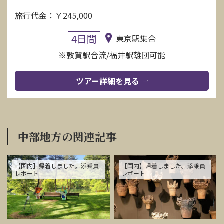
旅行代金：￥245,000
4日間
東京駅集合
※敦賀駅合流/福井駅離団可能
ツアー詳細を見る
中部地方の関連記事
【国内】帰着しました。添乗員
【国内】帰着しました。添乗員
レポート
レポート