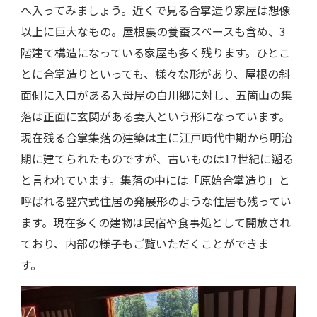
へ入ってみましょう。近くで見る合掌造り家屋は想像
以上に巨大なもの。屋根裏の養蚕スペースも含め、3
階建て構造になっている家屋も多く残ります。ひとこ
とに合掌造りといっても、様々な形があり、屋根の斜
面側に入口がある入母屋の白川郷に対し、五箇山の集
落は正面に玄関がある妻入という形になっています。
現在残る合掌集落の建築は主に江戸時代中期から明治
期に建てられたものですが、古いものは17世紀に遡る
と言われています。集落の中には「原始合掌造り」と
呼ばれる竪穴式住居の発展形のような住居も残ってい
ます。現在多くの建物は民宿や食事処として開放され
ており、内部の様子もご覧いただくことができま
す。