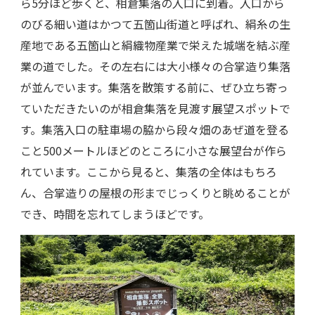
ら5分ほど歩くと、相倉集落の入口に到着。入口から
のびる細い道はかつて五箇山街道と呼ばれ、絹糸の生
産地である五箇山と絹織物産業で栄えた城端を結ぶ産
業の道でした。その左右には大小様々の合掌造り集落
が並んでいます。集落を散策する前に、ぜひ立ち寄っ
ていただきたいのが相倉集落を見渡す展望スポットで
す。集落入口の駐車場の脇から段々畑のあぜ道を登る
こと500メートルほどのところに小さな展望台が作ら
れています。ここから見ると、集落の全体はもちろ
ん、合掌造りの屋根の形までじっくりと眺めることが
でき、時間を忘れてしまうほどです。