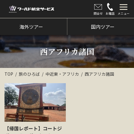
問合せ
お電話
メニュー
海外ツアー
海外ツアー
国内ツアー
国内ツアー
西アフリカ諸国
クルーズツアー
ツアー催行状況
TOP
旅のひろば
中近東・アフリカ
西アフリカ諸国
旅のひろば
イベント
新着情報
会社情報
【帰国レポート】コートジ