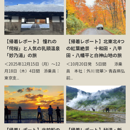
【帰着レポート】 憧れの
【帰着レポート】北東北4つ
「侘桜」と人気の乳頭温泉
の紅葉絶景 十和田・八甲
「妙乃湯」の旅
田・八幡平と白神山地の旅
＜2025年12月15日（月）～12
＜10月20日発 5日間 添乗
月18日（木）4日間 添乗員：
員 本社：外川 琉華＞ 青森県弘
東京支...
前...
【帰着レポート】北前船の
【帰着レポート】秘湯・新