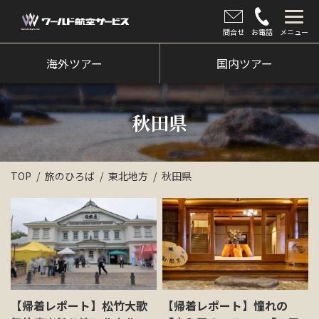
問合せ
お電話
メニュー
海外ツアー
海外ツアー
国内ツアー
国内ツアー
秋田県
クルーズツアー
ツアー催行状況
TOP
旅のひろば
東北地方
秋田県
旅のひろば
イベント
新着情報
会社情報
【帰着レポート】松竹大歌
【帰着レポート】憧れの