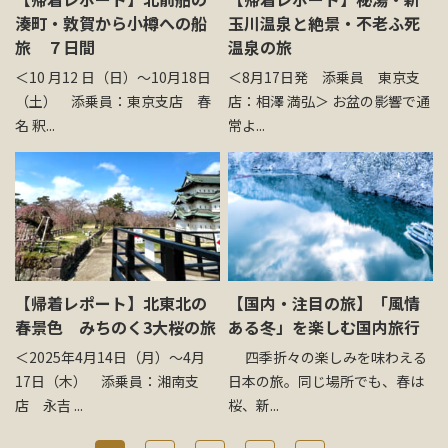
湊町・敦賀から小樽への船
玉川温泉と絶景・不老ふ死
旅 ７日間
温泉の旅
＜10 月12 日（日）～10月18日
＜8月17日発 添乗員 東京支
（土） 添乗員：東京支店 春
店：相澤 満弘＞ お盆の影響で通
名 釈...
常よ...
【帰着レポート】北東北の
【国内・注目の旅】「風情
春景色 みちのく3大桜の旅
ある冬」を楽しむ国内旅行
＜2025年4月14日（月）～4月
四季折々の楽しみを味わえる
17日（木） 添乗員：湘南支
日本の旅。同じ場所でも、春は
店 永吉 ...
桜、新...