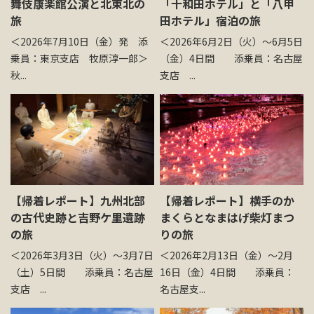
舞伎康楽館公演と北東北の
「十和田ホテル」と「八甲
お問い合わせ
旅
田ホテル」宿泊の旅
＜2026年7月10日（金）発 添
＜2026年6月2日（火）～6月5日
乗員：東京支店 牧原淳一郎＞
（金）4日間 添乗員：名古屋
資料請求
秋...
支店 ...
電話にてお問い合わせ
検索
【帰着レポート】九州北部
【帰着レポート】横手のか
の古代史跡と吉野ケ里遺跡
まくらとなまはげ柴灯まつ
の旅
りの旅
＜2026年3月3日（火）～3月7日
＜2026年2月13日（金）～2月
（土）5日間 添乗員：名古屋
16日（金）4日間 添乗員：
支店 ...
名古屋支...