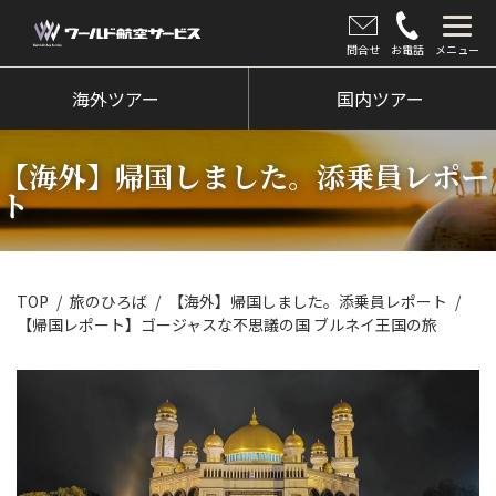
問合せ
お電話
メニュー
海外ツアー
海外ツアー
国内ツアー
国内ツアー
【海外】帰国しました。添乗員レポー
クルーズツアー
ト
ツアー催行状況
旅のひろば
TOP
旅のひろば
【海外】帰国しました。添乗員レポート
【帰国レポート】ゴージャスな不思議の国 ブルネイ王国の旅
イベント
新着情報
会社情報