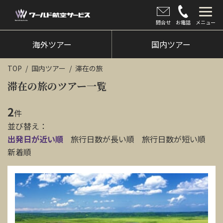
問合せ
お電話
メニュー
海外ツアー
海外ツアー
国内ツアー
国内ツアー
TOP
国内ツアー
滞在の旅
クルーズツアー
滞在の旅のツアー一覧
ツアー催行状況
2
件
並び替え：
旅のひろば
出発日が近い順
旅行日数が長い順
旅行日数が短い順
イベント
新着順
新着情報
会社情報