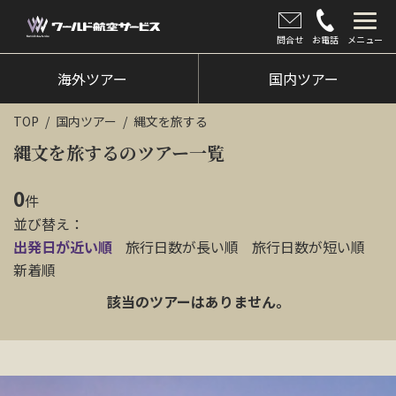
問合せ
お電話
メニュー
海外ツアー
海外ツアー
国内ツアー
国内ツアー
TOP
国内ツアー
縄文を旅する
クルーズツアー
縄文を旅するのツアー一覧
ツアー催行状況
0
件
並び替え：
旅のひろば
出発日が近い順
旅行日数が長い順
旅行日数が短い順
イベント
新着順
該当のツアーはありません。
新着情報
会社情報