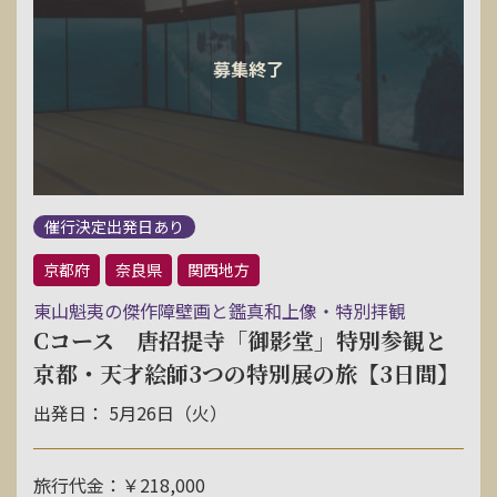
催行決定出発日あり
京都府
奈良県
関西地方
東山魁夷の傑作障壁画と鑑真和上像・特別拝観
Cコース 唐招提寺「御影堂」特別参観と
京都・天才絵師3つの特別展の旅【3日間】
出発日： 5月26日（火）
旅行代金：￥218,000