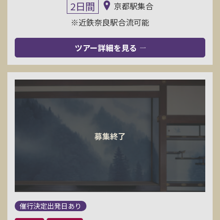
2日間
京都駅集合
※近鉄奈良駅合流可能
ツアー詳細を見る
催行決定出発日あり