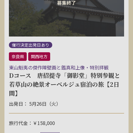
催行決定出発日あり
奈良県
関西地方
東山魁夷の傑作障壁画と鑑真和上像・特別拝観
Dコース 唐招提寺「御影堂」特別参観と
若草山の絶景オーベルジュ宿泊の旅【2日
間】
出発日： 5月26日（火）
旅行代金：￥158,000