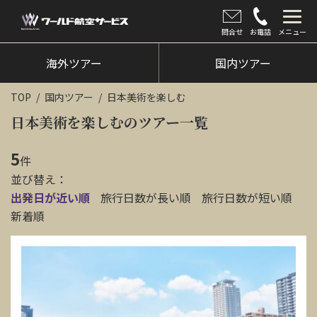
問合せ
お電話
メニュー
海外ツアー
海外ツアー
国内ツアー
国内ツアー
TOP
国内ツアー
日本美術を楽しむ
クルーズツアー
日本美術を楽しむのツアー一覧
ツアー催行状況
5
件
並び替え：
旅のひろば
出発日が近い順
旅行日数が長い順
旅行日数が短い順
イベント
新着順
新着情報
会社情報