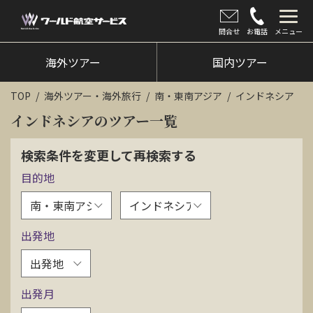
問合せ
お電話
メニュー
海外ツアー
海外ツアー
国内ツアー
国内ツアー
TOP
海外ツアー・海外旅行
南・東南アジア
インドネシア
クルーズツアー
インドネシアのツアー一覧
ツアー催行状況
検索条件を変更して再検索する
目的地
旅のひろば
イベント
出発地
新着情報
会社情報
出発月