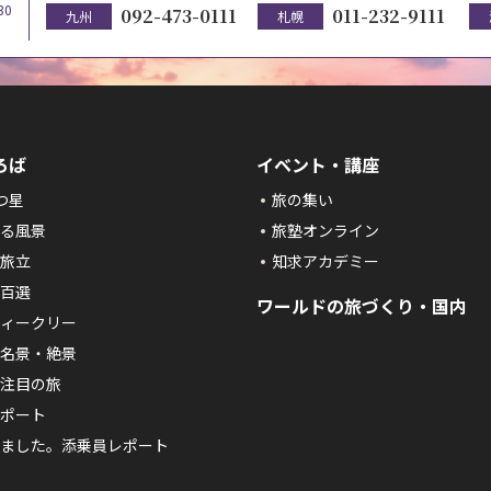
30
092-473-0111
011-232-9111
九州
札幌
ろば
イベント・講座
つ星
旅の集い
る風景
旅塾オンライン
旅立
知求アカデミー
百選
ワールドの旅づくり・国内
ィークリー
名景・絶景
注目の旅
ポート
ました。添乗員レポート