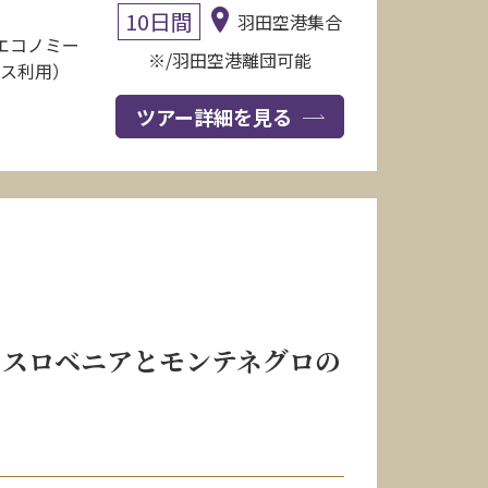
10日間
羽田空港集合
（エコノミー
※/羽田空港離団可能
ラス利用）
ツアー詳細を見る
、スロベニアとモンテネグロの