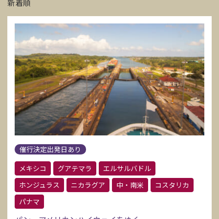
新着順
催行決定出発日あり
メキシコ
グアテマラ
エルサルバドル
ホンジュラス
ニカラグア
中・南米
コスタリカ
パナマ