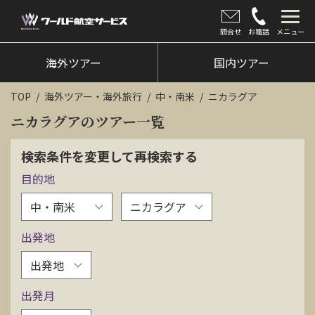
問合せ
お電話
メニュー
海外ツアー
海外ツアー
国内ツアー
国内ツアー
TOP
海外ツアー・海外旅行
中・南米
ニカラグア
クルーズツアー
ニカラグアのツアー一覧
ツアー催行状況
検索条件を変更して再検索する
目的地
旅のひろば
イベント
出発地
新着情報
会社情報
出発月