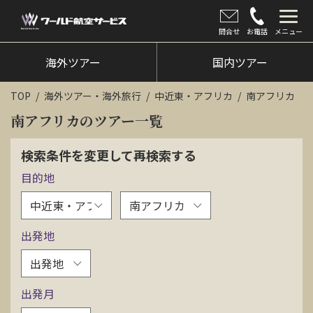
問合せ
お電話
メニュー
海外ツアー
海外ツアー
国内ツアー
国内ツアー
TOP
海外ツアー・海外旅行
中近東・アフリカ
南アフリカ
クルーズツアー
南アフリカのツアー一覧
ツアー催行状況
検索条件を変更して再検索する
目的地
旅のひろば
イベント
出発地
新着情報
会社情報
出発月