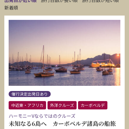
出発日が近い順
旅行日数が長い順
旅行日数が短い順
新着順
催行決定出発日あり
中近東・アフリカ
外洋クルーズ
カーボベルデ
ハーモニーVならではのクルーズ
未知なる6島へ カーボベルデ諸島の船旅