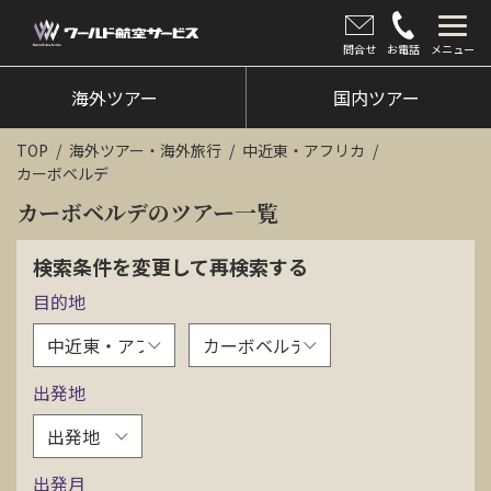
問合せ
お電話
メニュー
海外ツアー
海外ツアー
国内ツアー
国内ツアー
TOP
海外ツアー・海外旅行
中近東・アフリカ
カーボベルデ
クルーズツアー
カーボベルデのツアー一覧
ツアー催行状況
検索条件を変更して再検索する
旅のひろば
目的地
イベント
新着情報
出発地
会社情報
出発月