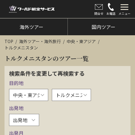
問合せ
お電話
メニュー
海外ツアー
海外ツアー
国内ツアー
国内ツアー
TOP
海外ツアー・海外旅行
中央・東アジア
トルクメニスタン
クルーズツアー
トルクメニスタンのツアー一覧
ツアー催行状況
検索条件を変更して再検索する
旅のひろば
目的地
イベント
新着情報
出発地
会社情報
出発月