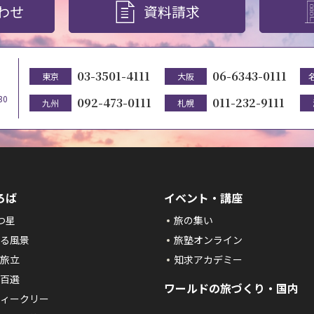
わせ
資料請求
03-3501-4111
06-6343-0111
東京
大阪
30
092-473-0111
011-232-9111
九州
札幌
ろば
イベント・講座
つ星
旅の集い
る風景
旅塾オンライン
旅立
知求アカデミー
百選
ワールドの旅づくり・国内
ィークリー