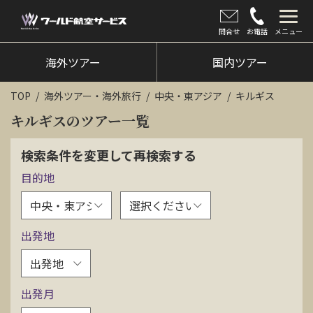
問合せ
お電話
メニュー
海外ツアー
海外ツアー
国内ツアー
国内ツアー
TOP
海外ツアー・海外旅行
中央・東アジア
キルギス
クルーズツアー
キルギスのツアー一覧
ツアー催行状況
検索条件を変更して再検索する
目的地
旅のひろば
イベント
出発地
新着情報
会社情報
出発月