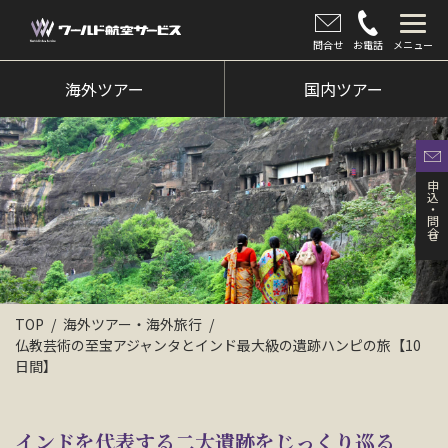
問合せ
お電話
メニュー
海外ツアー
海外ツアー
国内ツアー
国内ツアー
クルーズツアー
申込・問合せ
ツアー催行状況
旅のひろば
イベント
TOP
海外ツアー・海外旅行
仏教芸術の至宝アジャンタとインド最大級の遺跡ハンピの旅【10
新着情報
日間】
会社情報
インドを代表する二大遺跡をじっくり巡る