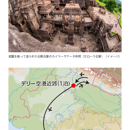
岩盤を削って造られた石彫石窟のカイラーサナータ寺院（エローラ石窟）（イメージ）