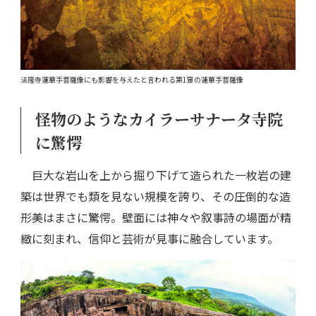
法隆寺蓮華手菩薩像にも影響を与えたと言われる第1窟の蓮華手菩薩像
怪物のようなカイラーサナータ寺院
に驚愕
巨大な岩山を上から掘り下げて造られた一枚岩の建
築は世界でも類を見ない規模を誇り、その圧倒的な造
形美はまさに驚愕。壁面には神々や叙事詩の場面が精
緻に刻まれ、信仰と芸術が見事に融合しています。