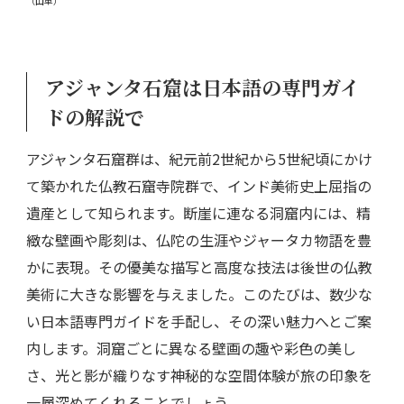
（山車）
アジャンタ石窟は日本語の専門ガイ
ドの解説で
アジャンタ石窟群は、紀元前2世紀から5世紀頃にかけ
て築かれた仏教石窟寺院群で、インド美術史上屈指の
遺産として知られます。断崖に連なる洞窟内には、精
緻な壁画や彫刻は、仏陀の生涯やジャータカ物語を豊
かに表現。その優美な描写と高度な技法は後世の仏教
美術に大きな影響を与えました。このたびは、数少な
い日本語専門ガイドを手配し、その深い魅力へとご案
内します。洞窟ごとに異なる壁画の趣や彩色の美し
さ、光と影が織りなす神秘的な空間体験が旅の印象を
一層深めてくれることでしょう。