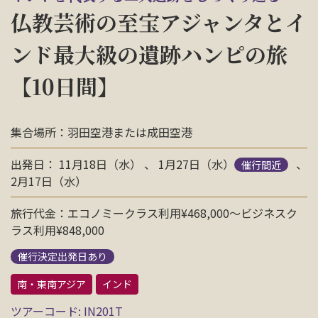
お問い合わせ
仏教芸術の至宝アジャンタとイ
ンド最大級の遺跡ハンピの旅
資料請求
【10日間】
電話にてお問い合わせ
集合場所：羽田空港または成田空港
出発日： 11月18日（水） 、 1月27日（水）
、
催行間近
検索
2月17日（水）
旅行代金：エコノミークラス利用¥468,000〜ビジネスク
ラス利用¥848,000
催行決定出発日あり
南・東南アジア
インド
ツアーコード: IN201T