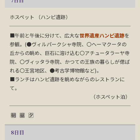
7
日目
ホスペット （ハンピ遺跡）
■
午前と午後に分けて、広大な
世界遺産
ハンピ遺跡
を
参観。(●ヴィルパークシャ寺院、〇ヘーマクータの
丘からの眺め、巨石に溶け込む〇アチュータラーヤ寺
院、〇ヴィッタラ寺院、かつての王族の暮らしが偲ば
れる〇王宮地区、●考古学博物館など)。
■
ランチはハンピ遺跡を眺めながらのレストランに
て。
（ホスペット泊）
8
日目