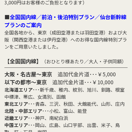
3,000円はお客様のご負担となります）
■
全国国内線／前泊・後泊特別プラン／仙台新幹線
プランのご案内
全国各地から、東京（成田空港または羽田空港）および大
阪（関西空港または伊丹空港）へのお得な国内線特別プラ
ンをご用意いたしました。
【全国国内線】
（おひとり様あたり／大人・子供同額）
大阪・名古屋〜東京
追加代金片道･･･￥5,000
以下の都市〜東京
追加代金片道･･･￥10,000
北海道エリア
･･･新千歳、稚内、紋別、旭川、釧路、根室
中標津、帯広、女満別、函館
東北エリア
･･･青森、三沢、秋田、大館能代、山形、庄内
北陸・中部エリア
･･･小松、富山、能登
近畿エリア
･･･神戸、南紀白浜
中国エリア
･･･岡山、広島、山口宇部、出雲、米子、鳥