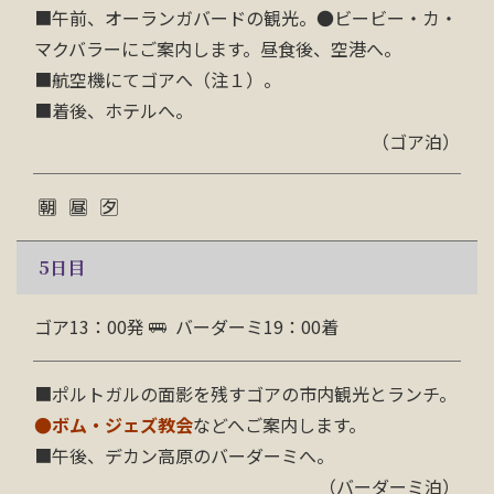
■
午前、オーランガバードの観光。●ビービー・カ・
マクバラーにご案内します。昼食後、空港へ。
■
航空機にてゴアへ（注１）。
■
着後、ホテルへ。
（ゴア泊）
5
日目
ゴア13：00発
バーダーミ19：00着
■
ポルトガルの面影を残すゴアの市内観光とランチ。
●ボム・ジェズ教会
などへご案内します。
■
午後、デカン高原のバーダーミへ。
（バーダーミ泊）