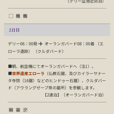
（デリー空港近郊泊）
2
日目
デリー06：00発
オーランガバード08：00着 （エ
ローラ遺跡） （クルダバード）
■
朝、航空機にてオーランガバードへ（注1）。
■
世界遺産
エローラ
（仏教石窟、及びカイラーサナー
タ寺院（16窟）などのヒンドゥー石窟）、クルダバー
ド（アウラングゼーブ帝の墓所）を参観します。
【2連泊】（オーランガバード泊）