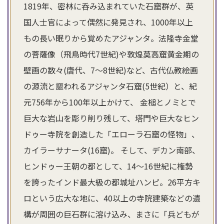
1819年、密林に呑み込まれていた石窟群が、英
国人士官によって偶然に発見され、1000年以上
もの長い眠りから覚めたアジャンタ。法隆寺金堂
の菩薩像（飛鳥時代7世紀)や敦煌莫高窟黄金期の
壁画の数々(唐代、7～8世紀)など、古代仏教絵画
の源流と謳われるアジャンタ石窟(5世紀）と、紀
元756年から100年以上かけて、 金槌とノミとで
巨大な岩山を彫り削り残して、塔門や巨大なヒン
ドゥー寺院を創造した「エローラ石窟の怪物」、
カイラーサナータ(16窟)。 そして、デカン南部、
ヒンドゥー王朝の都として、14～16世紀に権勢
を誇ったインド最大級の都城址ハンピ。26平方キ
ロという広大な地に、40以上の寺院建築などの遺
構が周囲の巨石群に溶け込み、まさに「兵どもが