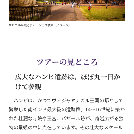
ザビエルが眠るボム・ジェズ教会（イメージ）
ツアーの見どころ
広大なハンピ遺跡は、ほぼ丸一日か
けて参観
ハンピは、かつてヴィジャヤナガル王国の都として
繁栄した南インド最大級の遺跡群。14～16世紀に築か
れた壮麗な寺院や王宮、バザール跡が、奇岩広がる独
特の景観の中に点在しています。その壮大なスケール