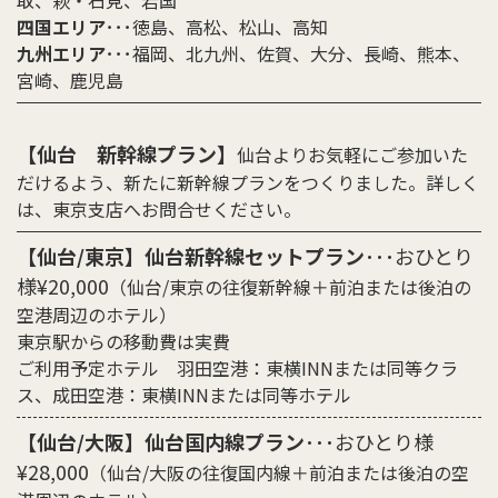
取、萩・石見、岩国
四国エリア
･･･徳島、高松、松山、高知
九州エリア
･･･福岡、北九州、佐賀、大分、長崎、熊本、
宮崎、鹿児島
【仙台 新幹線プラン】
仙台よりお気軽にご参加いた
だけるよう、新たに新幹線プランをつくりました。詳しく
は、東京支店へお問合せください。
【仙台/東京】仙台新幹線セットプラン
･･･おひとり
様¥20,000
（仙台/東京の往復新幹線＋前泊または後泊の
空港周辺のホテル）
東京駅からの移動費は実費
ご利用予定ホテル 羽田空港：東横INNまたは同等クラ
ス、成田空港：東横INNまたは同等ホテル
【仙台/大阪】仙台国内線プラン
･･･おひとり様
¥28,000
（仙台/大阪の往復国内線＋前泊または後泊の空