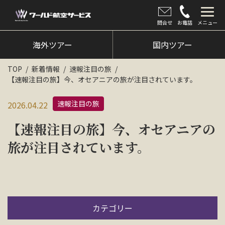
問合せ
お電話
メニュー
海外ツアー
海外ツアー
国内ツアー
国内ツアー
TOP
新着情報
速報注目の旅
【速報注目の旅】今、オセアニアの旅が注目されています。
クルーズツアー
速報注目の旅
2026.04.22
ツアー催行状況
【速報注目の旅】今、オセアニアの
旅のひろば
旅が注目されています。
イベント
新着情報
会社情報
カテゴリー