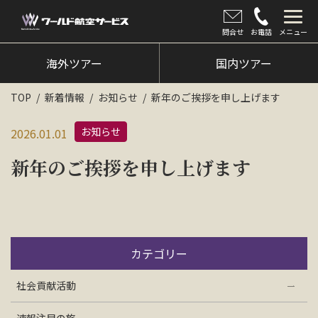
問合せ
お電話
メニュー
海外ツアー
海外ツアー
国内ツアー
国内ツアー
TOP
新着情報
お知らせ
新年のご挨拶を申し上げます
クルーズツアー
お知らせ
2026.01.01
ツアー催行状況
新年のご挨拶を申し上げます
旅のひろば
イベント
新着情報
カテゴリー
会社情報
社会貢献活動