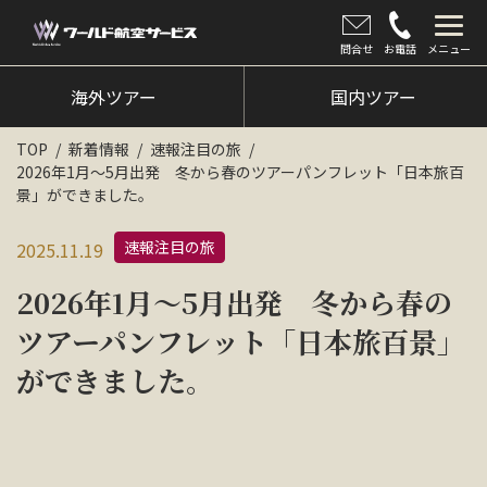
問合せ
お電話
メニュー
海外ツアー
海外ツアー
国内ツアー
国内ツアー
TOP
新着情報
速報注目の旅
2026年1月〜5月出発 冬から春のツアーパンフレット「日本旅百
クルーズツアー
景」ができました。
ツアー催行状況
速報注目の旅
2025.11.19
旅のひろば
2026年1月〜5月出発 冬から春の
イベント
ツアーパンフレット「日本旅百景」
ができました。
新着情報
会社情報