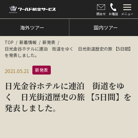
問合せ
お電話
メニュー
海外ツアー
海外ツアー
国内ツアー
国内ツアー
TOP
新着情報
新発表
日光金谷ホテルに連泊 街道をゆく 日光街道歴史の旅 【5日間】
クルーズツアー
を発表しました。
ツアー催行状況
新発表
2021.05.21
旅のひろば
日光金谷ホテルに連泊 街道をゆ
イベント
く 日光街道歴史の旅 【5日間】を
発表しました。
新着情報
会社情報