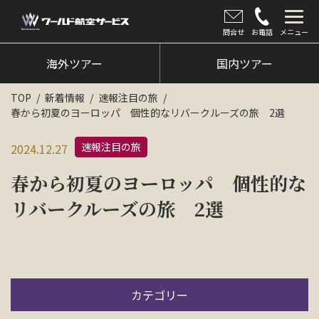
問合せ
お電話
メニュー
海外ツアー
海外ツアー
国内ツアー
国内ツアー
TOP
新着情報
速報注目の旅
春から初夏のヨーロッパ 個性的なリバークルーズの旅 2選
クルーズツアー
速報注目の旅
2024.12.27
ツアー催行状況
春から初夏のヨーロッパ 個性的な
旅のひろば
リバークルーズの旅 2選
イベント
新着情報
会社情報
カテゴリー