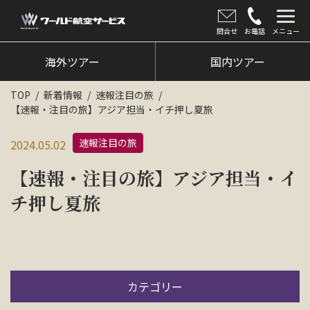
問合せ
お電話
メニュー
海外ツアー
海外ツアー
国内ツアー
国内ツアー
TOP
新着情報
速報注目の旅
【速報・注目の旅】アジア担当・イチ押し夏旅
クルーズツアー
速報注目の旅
2024.05.02
ツアー催行状況
【速報・注目の旅】アジア担当・イ
旅のひろば
チ押し夏旅
イベント
新着情報
会社情報
カテゴリー