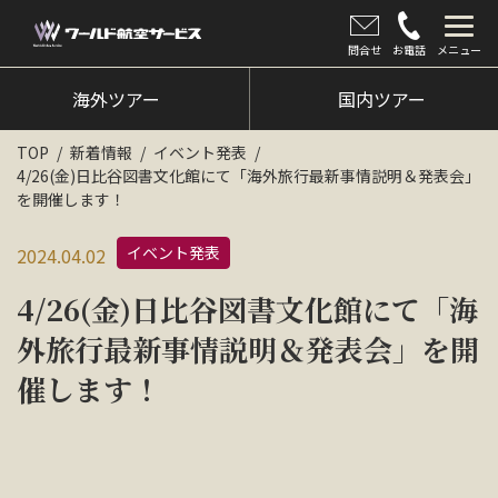
問合せ
お電話
メニュー
海外ツアー
海外ツアー
国内ツアー
国内ツアー
TOP
新着情報
イベント発表
4/26(金)日比谷図書文化館にて「海外旅行最新事情説明＆発表会」
クルーズツアー
を開催します！
ツアー催行状況
イベント発表
2024.04.02
旅のひろば
4/26(金)日比谷図書文化館にて「海
イベント
外旅行最新事情説明＆発表会」を開
催します！
新着情報
会社情報