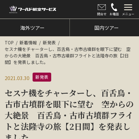
問合せ
お電話
メニュー
海外ツアー
海外ツアー
国内ツアー
国内ツアー
TOP
新着情報
新発表
セスナ機をチャーターし、百舌鳥・古市古墳群を眼下に望む 空
クルーズツアー
からの大絶景 百舌鳥・古市古墳群フライトと法隆寺の旅【2日
間】を発表しました。
ツアー催行状況
新発表
2021.03.30
旅のひろば
セスナ機をチャーターし、百舌鳥・
イベント
古市古墳群を眼下に望む 空からの
新着情報
大絶景 百舌鳥・古市古墳群フライ
会社情報
トと法隆寺の旅【2日間】を発表し
ました。