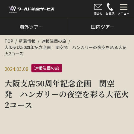
問合せ
お電話
メニュー
海外ツアー
海外ツアー
国内ツアー
国内ツアー
TOP
新着情報
速報注目の旅
大阪支店50周年記念企画 関空発 ハンガリーの夜空を彩る大花
クルーズツアー
火2コース
ツアー催行状況
速報注目の旅
2024.03.08
旅のひろば
大阪支店50周年記念企画 関空
イベント
発 ハンガリーの夜空を彩る大花火
2コース
新着情報
会社情報