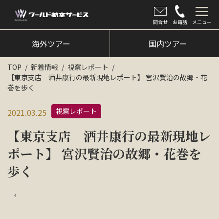
問合せ
お電話
メニュー
海外ツアー
海外ツアー
国内ツアー
国内ツアー
TOP
新着情報
視察レポート
【東京支店 酒井康行の最新現地レポート】 宮沢賢治の故郷・花
クルーズツアー
巻を歩く
ツアー催行状況
視察レポート
2021.03.25
旅のひろば
【東京支店 酒井康行の最新現地レ
イベント
ポート】 宮沢賢治の故郷・花巻を
歩く
新着情報
会社情報
‘