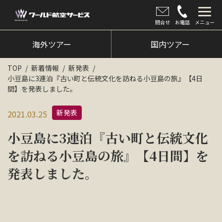
問合せ
お電話
メニュー
海外ツアー
海外ツアー
国内ツアー
国内ツアー
TOP
新着情報
新発表
小豆島に3連泊『古い町と伝統文化を訪ねる小豆島の旅』【4日
クルーズツアー
間】を発表しました。
ツアー催行状況
新発表
2021.03.25
旅のひろば
小豆島に3連泊『古い町と伝統文化
イベント
を訪ねる小豆島の旅』【4日間】を
発表しました。
新着情報
会社情報