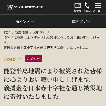
問合せ
お電話
メニュー
海外ツアー
海外ツアー
国内ツアー
国内ツアー
TOP
新着情報
お知らせ
能登半島地震により被災された皆様に心よりお見舞い申し上げま
クルーズツアー
す。
義援金を日本赤十字社を通じ被災地に寄付いたしました。
ツアー催行状況
お知らせ
2024.01.24
旅のひろば
能登半島地震により被災された皆様
イベント
に心よりお見舞い申し上げます。
新着情報
義援金を日本赤十字社を通じ被災地
会社情報
に寄付いたしました。