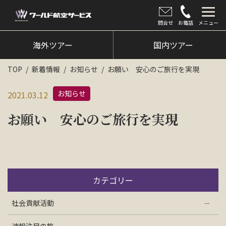
問合せ
お電話
メニュー
海外ツアー
海外ツアー
国内ツアー
国内ツアー
TOP
新着情報
お知らせ
お願い 安心のご旅行を実現
クルーズツアー
お知らせ
2021.03.12
ツアー催行状況
お願い 安心のご旅行を実現
旅のひろば
イベント
新着情報
カテゴリー
会社情報
社会貢献活動