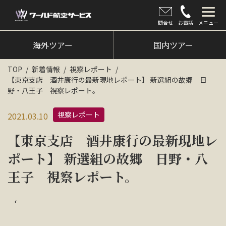
問合せ
お電話
メニュー
海外ツアー
海外ツアー
国内ツアー
国内ツアー
TOP
新着情報
視察レポート
【東京支店 酒井康行の最新現地レポート】 新選組の故郷 日
クルーズツアー
野・八王子 視察レポート。
ツアー催行状況
視察レポート
2021.03.10
旅のひろば
【東京支店 酒井康行の最新現地レ
イベント
ポート】 新選組の故郷 日野・八
王子 視察レポート。
新着情報
会社情報
‘