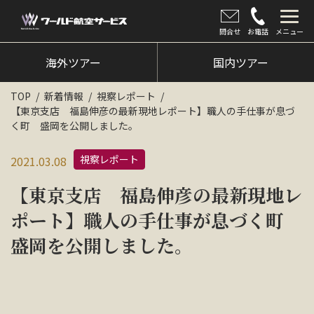
問合せ
お電話
メニュー
海外ツアー
海外ツアー
国内ツアー
国内ツアー
TOP
新着情報
視察レポート
【東京支店 福島伸彦の最新現地レポート】職人の手仕事が息づ
クルーズツアー
く町 盛岡を公開しました。
ツアー催行状況
視察レポート
2021.03.08
旅のひろば
【東京支店 福島伸彦の最新現地レ
イベント
ポート】職人の手仕事が息づく町
盛岡を公開しました。
新着情報
会社情報