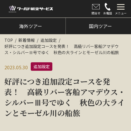
問合せ
お電話
メニュー
海外ツアー
海外ツアー
国内ツアー
国内ツアー
TOP
新着情報
追加設定
好評につき追加設定コースを発表！ 高級リバー客船アマデウ
クルーズツアー
ス・シルバーⅢ号でゆく 秋色の大ラインとモーゼル川の船旅
ツアー催行状況
追加設定
2023.05.30
旅のひろば
好評につき追加設定コースを発
イベント
表！ 高級リバー客船アマデウス・
シルバーⅢ号でゆく 秋色の大ライ
新着情報
ンとモーゼル川の船旅
会社情報