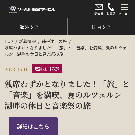
問合せ
お電話
メニュー
海外ツアー
海外ツアー
国内ツアー
国内ツアー
TOP
新着情報
速報注目の旅
残席わずかとなりました！「旅」と「音楽」を満喫、夏のルツェ
クルーズツアー
ルン 湖畔の休日と音楽祭の旅
ツアー催行状況
速報注目の旅
2023.05.10
旅のひろば
残席わずかとなりました！「旅」と
イベント
「音楽」を満喫、夏のルツェルン
湖畔の休日と音楽祭の旅
新着情報
会社情報
詳細はこちら