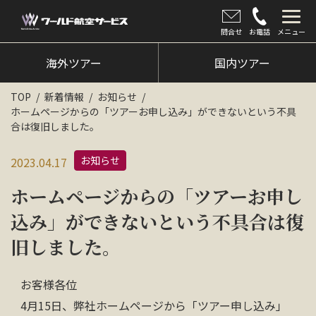
問合せ
お電話
メニュー
海外ツアー
海外ツアー
国内ツアー
国内ツアー
TOP
新着情報
お知らせ
ホームページからの「ツアーお申し込み」ができないという不具
クルーズツアー
合は復旧しました。
ツアー催行状況
お知らせ
2023.04.17
旅のひろば
ホームページからの「ツアーお申し
イベント
込み」ができないという不具合は復
旧しました。
新着情報
会社情報
お客様各位
4月15日、弊社ホームページから「ツアー申し込み」