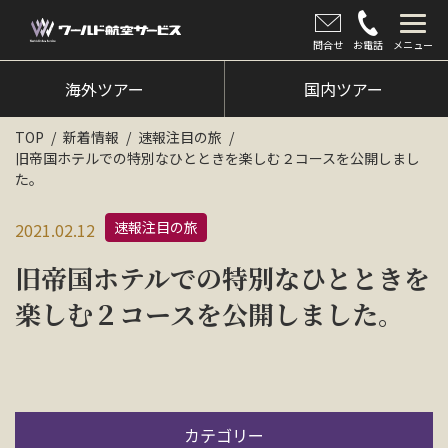
問合せ
お電話
メニュー
海外ツアー
海外ツアー
国内ツアー
国内ツアー
TOP
新着情報
速報注目の旅
旧帝国ホテルでの特別なひとときを楽しむ２コースを公開しまし
クルーズツアー
た。
ツアー催行状況
速報注目の旅
2021.02.12
旅のひろば
旧帝国ホテルでの特別なひとときを
イベント
楽しむ２コースを公開しました。
新着情報
会社情報
カテゴリー