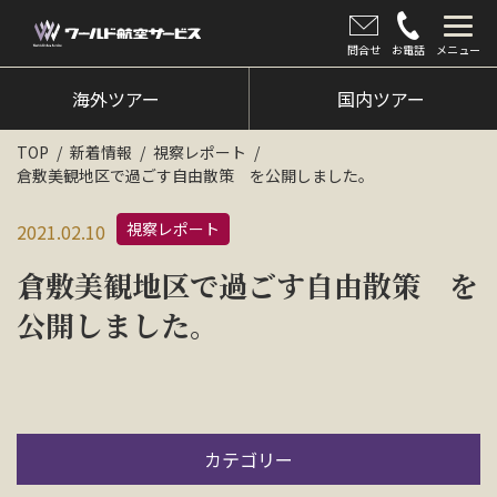
問合せ
お電話
メニュー
海外ツアー
海外ツアー
国内ツアー
国内ツアー
TOP
新着情報
視察レポート
倉敷美観地区で過ごす自由散策 を公開しました。
クルーズツアー
視察レポート
2021.02.10
ツアー催行状況
倉敷美観地区で過ごす自由散策 を
旅のひろば
公開しました。
イベント
新着情報
会社情報
カテゴリー