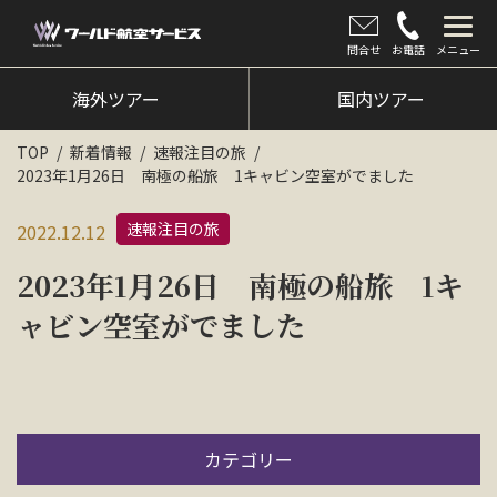
問合せ
お電話
メニュー
海外ツアー
海外ツアー
国内ツアー
国内ツアー
TOP
新着情報
速報注目の旅
2023年1月26日 南極の船旅 1キャビン空室がでました
クルーズツアー
速報注目の旅
2022.12.12
ツアー催行状況
2023年1月26日 南極の船旅 1キ
旅のひろば
ャビン空室がでました
イベント
新着情報
会社情報
カテゴリー