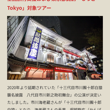
お問い合わせ
Tokyo」対象ツアー
資料請求
電話にてお問い合わせ
検索
2020年より延期されていた「十三代目市川團十郎白猿
襲名披露 八代目市川新之助初舞台」の公演が決定い
たしました。市川海老蔵さんが「十三代目市川團十郎
白猿」となり、海老蔵さんの長男、堀越勸玄（かんげ