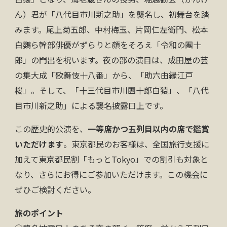
ん）君が「八代目市川新之助」を襲名し、初舞台を踏
みます。尾上菊五郎、中村梅玉、片岡仁左衛門、松本
白鸚ら幹部俳優がずらりと顔をそろえ「令和の團十
郎」の門出を祝います。夜の部の演目は、成田屋の芸
の集大成「歌舞伎十八番」から、「助六由縁江戸
桜」。そして、「十三代目市川團十郎白猿」、「八代
目市川新之助」による襲名披露口上です。
この歴史的公演を、
一等席かつ五列目以内の席で鑑賞
いただけます
。東京都民のお客様は、全国旅行支援に
加えて東京都民割「もっとTokyo」での割引も対象と
なり、さらにお得にご参加いただけます。この機会に
ぜひご検討ください。
旅のポイント