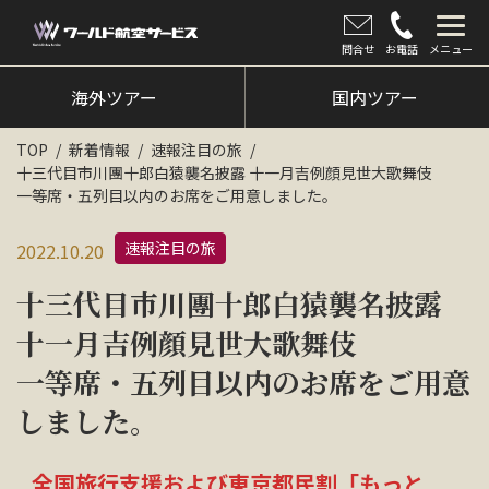
問合せ
お電話
メニュー
海外ツアー
海外ツアー
国内ツアー
国内ツアー
TOP
新着情報
速報注目の旅
十三代目市川團十郎白猿襲名披露 十一月吉例顔見世大歌舞伎
クルーズツアー
一等席・五列目以内のお席をご用意しました。
ツアー催行状況
速報注目の旅
2022.10.20
旅のひろば
十三代目市川團十郎白猿襲名披露
イベント
十一月吉例顔見世大歌舞伎
一等席・五列目以内のお席をご用意
新着情報
しました。
会社情報
全国旅行支援および東京都民割「もっと