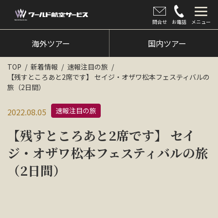
問合せ
お電話
メニュー
海外ツアー
海外ツアー
国内ツアー
国内ツアー
TOP
新着情報
速報注目の旅
【残すところあと2席です】 セイジ・オザワ松本フェスティバルの
クルーズツアー
旅（2日間）
ツアー催行状況
速報注目の旅
2022.08.05
旅のひろば
【残すところあと2席です】 セイ
イベント
ジ・オザワ松本フェスティバルの旅
（2日間）
新着情報
会社情報