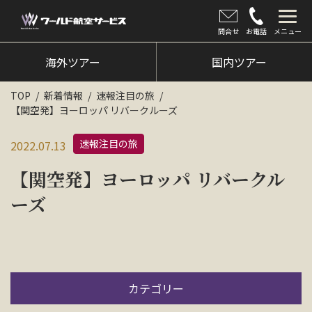
問合せ
お電話
メニュー
海外ツアー
海外ツアー
国内ツアー
国内ツアー
TOP
新着情報
速報注目の旅
【関空発】ヨーロッパ リバークルーズ
クルーズツアー
速報注目の旅
2022.07.13
ツアー催行状況
【関空発】ヨーロッパ リバークル
旅のひろば
ーズ
イベント
新着情報
会社情報
カテゴリー