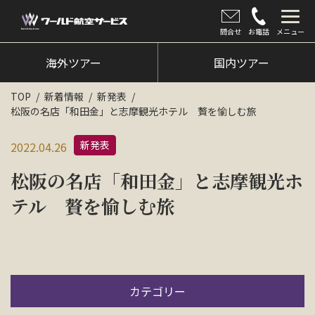
問合せ
お電話
メニュー
海外ツアー
海外ツアー
国内ツアー
国内ツアー
TOP
新着情報
新発表
松阪の名店「和田金」と志摩観光ホテル 贅を愉しむ旅
クルーズツアー
新発表
2022.04.26
ツアー催行状況
松阪の名店「和田金」と志摩観光ホ
旅のひろば
テル 贅を愉しむ旅
イベント
新着情報
会社情報
カテゴリー